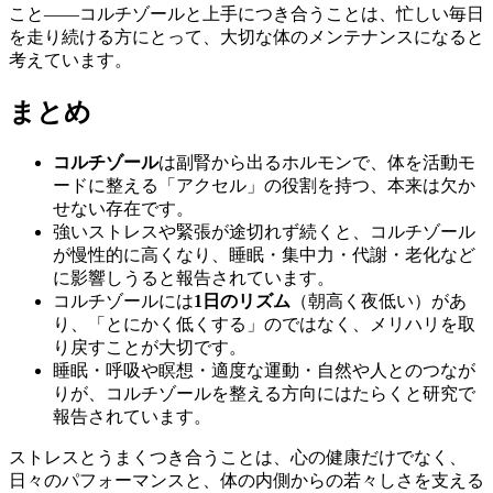
こと——コルチゾールと上手につき合うことは、忙しい毎日
を走り続ける方にとって、大切な体のメンテナンスになると
考えています。
まとめ
コルチゾール
は副腎から出るホルモンで、体を活動モ
ードに整える「アクセル」の役割を持つ、本来は欠か
せない存在です。
強いストレスや緊張が途切れず続くと、コルチゾール
が慢性的に高くなり、睡眠・集中力・代謝・老化など
に影響しうると報告されています。
コルチゾールには
1日のリズム
（朝高く夜低い）があ
り、「とにかく低くする」のではなく、メリハリを取
り戻すことが大切です。
睡眠・呼吸や瞑想・適度な運動・自然や人とのつなが
りが、コルチゾールを整える方向にはたらくと研究で
報告されています。
ストレスとうまくつき合うことは、心の健康だけでなく、
日々のパフォーマンスと、体の内側からの若々しさを支える