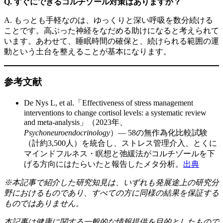
Q. すぐにできるコルチゾール対策はありますか？
A. もっとも手軽なのは、ゆっくりと深い呼吸を数分続ける
ことです。高ぶった神経をなだめる助けになると考えられて
います。あわせて、睡眠時間の確保と、続けられる範囲の運
動という土台を整えることが基本になります。
参考文献
De Nys L, et al.「Effectiveness of stress management
interventions to change cortisol levels: a systematic review
and meta-analysis」（2023年、
Psychoneuroendocrinology
）— 58の無作為化比較試験
（計約3,500人）を統合し、ストレス管理介入、とくに
マインドフルネス・瞑想と弛緩法がコルチゾールを下
げる方向にはたらいたと報告したメタ分析。
出典
※本記事で紹介した研究知見は、いずれも発展途上の研究分
野におけるものであり、すべての方に同様の結果を保証する
ものではありません。
本記事は健康に関する一般的な情報提供を目的としたもので