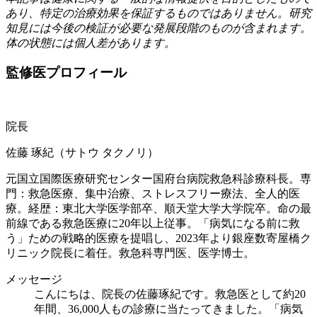
あり、特定の治療効果を保証するものではありません。研究
知見には今後の検証が必要な発展段階のものが含まれます。
体の状態には個人差があります。
監修医プロフィール
院長
佐藤 琢紀
（サトウ タクノリ）
元国立国際医療研究センター国府台病院救急科診療科長。専
門：救急医療、集中治療、ストレスフリー療法、全人的医
療。経歴：東北大学医学部卒、順天堂大学大学院卒。命の最
前線である救急医療に20年以上従事。「病気になる前に救
う」ための戦略的医療を提唱し、2023年より銀座数寄屋橋ク
リニック院長に着任。救急科専門医、医学博士。
メッセージ
こんにちは、院長の佐藤琢紀です。救急医として約20
年間、36,000人もの診療に当たってきました。「病気