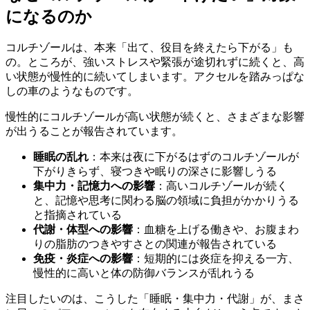
になるのか
コルチゾールは、本来「出て、役目を終えたら下がる」も
の。ところが、強いストレスや緊張が途切れずに続くと、高
い状態が慢性的に続いてしまいます。アクセルを踏みっぱな
しの車のようなものです。
慢性的にコルチゾールが高い状態が続くと、さまざまな影響
が出うることが報告されています。
睡眠の乱れ
：本来は夜に下がるはずのコルチゾールが
下がりきらず、寝つきや眠りの深さに影響しうる
集中力・記憶力への影響
：高いコルチゾールが続く
と、記憶や思考に関わる脳の領域に負担がかかりうる
と指摘されている
代謝・体型への影響
：血糖を上げる働きや、お腹まわ
りの脂肪のつきやすさとの関連が報告されている
免疫・炎症への影響
：短期的には炎症を抑える一方、
慢性的に高いと体の防御バランスが乱れうる
注目したいのは、こうした「睡眠・集中力・代謝」が、まさ