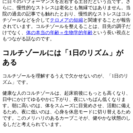
に日々のパフォーマンスを左右する土台だという点です。さ
らに、慢性的なストレスは老化とも無縁ではありません。当
院の過去の記事でも触れたとおり、慢性的なストレスはコル
チゾールなどを介して
テロメアの短縮
と関連することが報告
されています。コルチゾールを整えることは、目先の調子だ
けでなく、
体の本当の年齢＝生物学的年齢
という長い視点と
もつながる話なのです。
コルチゾールには「1日のリズム」が
ある
コルチゾールを理解するうえで欠かせないのが、「1日のリ
ズム」です。
健康な人のコルチゾールは、起床前後にもっとも高くなり、
日中にかけてゆるやかに下がり、夜にいちばん低くなりま
す。朝に高いのは、体をスムーズに目覚めさせ、活動に備え
るため。夜に低いのは、心身を休息モードに切り替えるため
です。このメリハリのあるカーブこそが、健やかな状態のし
るしだと考えられています。