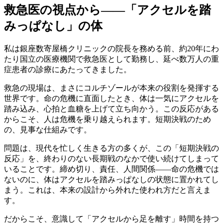
救急医の視点から——「アクセルを踏
みっぱなし」の体
私は銀座数寄屋橋クリニックの院長を務める前、約20年にわ
たり国立の医療機関で救急医として勤務し、延べ数万人の重
症患者の診療にあたってきました。
救急の現場は、まさにコルチゾールが本来の役割を発揮する
世界です。命の危機に直面したとき、体は一気にアクセルを
踏み込み、心拍と血糖を上げて立ち向かう。この反応がある
からこそ、人は危機を乗り越えられます。短期決戦のため
の、見事な仕組みです。
問題は、現代を忙しく生きる方の多くが、この「短期決戦の
反応」を、終わりのない長期戦のなかで使い続けてしまって
いることです。締め切り、責任、人間関係——命の危機では
ないのに、体はアクセルを踏みっぱなしの状態に置かれてし
まう。これは、本来の設計から外れた使われ方だと言えま
す。
だからこそ、意識して「アクセルから足を離す」時間を持つ