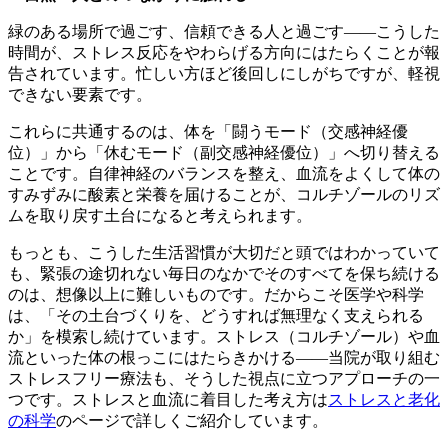
緑のある場所で過ごす、信頼できる人と過ごす——こうした
時間が、ストレス反応をやわらげる方向にはたらくことが報
告されています。忙しい方ほど後回しにしがちですが、軽視
できない要素です。
これらに共通するのは、体を「闘うモード（交感神経優
位）」から「休むモード（副交感神経優位）」へ切り替える
ことです。自律神経のバランスを整え、血流をよくして体の
すみずみに酸素と栄養を届けることが、コルチゾールのリズ
ムを取り戻す土台になると考えられます。
もっとも、こうした生活習慣が大切だと頭ではわかっていて
も、緊張の途切れない毎日のなかでそのすべてを保ち続ける
のは、想像以上に難しいものです。だからこそ医学や科学
は、「その土台づくりを、どうすれば無理なく支えられる
か」を模索し続けています。ストレス（コルチゾール）や血
流といった体の根っこにはたらきかける——当院が取り組む
ストレスフリー療法も、そうした視点に立つアプローチの一
つです。ストレスと血流に着目した考え方は
ストレスと老化
の科学
のページで詳しくご紹介しています。