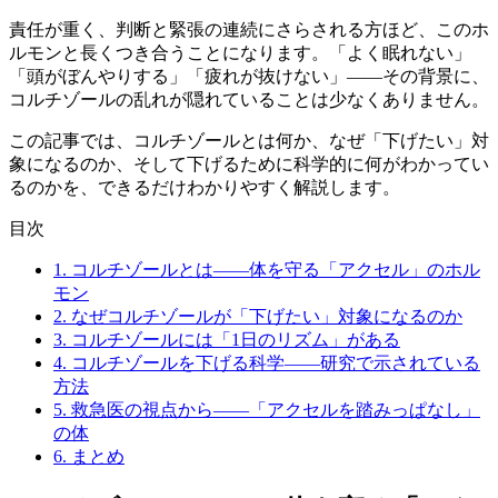
責任が重く、判断と緊張の連続にさらされる方ほど、このホ
ルモンと長くつき合うことになります。「よく眠れない」
「頭がぼんやりする」「疲れが抜けない」——その背景に、
コルチゾールの乱れが隠れていることは少なくありません。
この記事では、コルチゾールとは何か、なぜ「下げたい」対
象になるのか、そして下げるために科学的に何がわかってい
るのかを、できるだけわかりやすく解説します。
目次
1.
コルチゾールとは——体を守る「アクセル」のホル
モン
2.
なぜコルチゾールが「下げたい」対象になるのか
3.
コルチゾールには「1日のリズム」がある
4.
コルチゾールを下げる科学——研究で示されている
方法
5.
救急医の視点から——「アクセルを踏みっぱなし」
の体
6.
まとめ