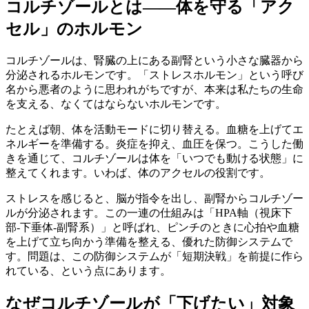
コルチゾールとは——体を守る「アク
セル」のホルモン
コルチゾールは、腎臓の上にある副腎という小さな臓器から
分泌されるホルモンです。「ストレスホルモン」という呼び
名から悪者のように思われがちですが、本来は私たちの生命
を支える、なくてはならないホルモンです。
たとえば朝、体を活動モードに切り替える。血糖を上げてエ
ネルギーを準備する。炎症を抑え、血圧を保つ。こうした働
きを通じて、コルチゾールは体を「いつでも動ける状態」に
整えてくれます。いわば、体のアクセルの役割です。
ストレスを感じると、脳が指令を出し、副腎からコルチゾー
ルが分泌されます。この一連の仕組みは「HPA軸（視床下
部-下垂体-副腎系）」と呼ばれ、ピンチのときに心拍や血糖
を上げて立ち向かう準備を整える、優れた防御システムで
す。問題は、この防御システムが「短期決戦」を前提に作ら
れている、という点にあります。
なぜコルチゾールが「下げたい」対象