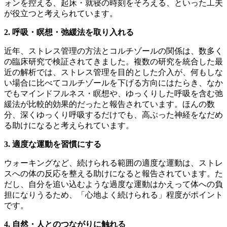
ォンを控える、起床・就寝の時刻をそろえる、といった工夫
が役立つと考えられています。
2. 呼吸・瞑想・弛緩法を取り入れる
近年、ストレス管理の方法とコルチゾールの関係は、数多く
の臨床研究で検証されてきました。複数の研究を統合した最
近の解析では、ストレス管理を目的とした介入が、何もしな
い場合に比べてコルチゾールを下げる方向にはたらき、なか
でもマインドフルネス・瞑想や、ゆっくりした呼吸を含む弛
緩法が比較的効果的だったと報告されています。ほんの数
分、深くゆっくり呼吸するだけでも、高ぶった神経をなだめ
る助けになると考えられています。
3. 適度な運動を習慣にする
ウォーキングなど、続けられる範囲の適度な運動は、ストレ
スへの体の反応を整える助けになると報告されています。た
だし、自分を追い込むような過度な運動はかえって体への負
担になりうるため、「心地よく続けられる」程度がポイント
です。
4. 自然・人とのつながりに触れる