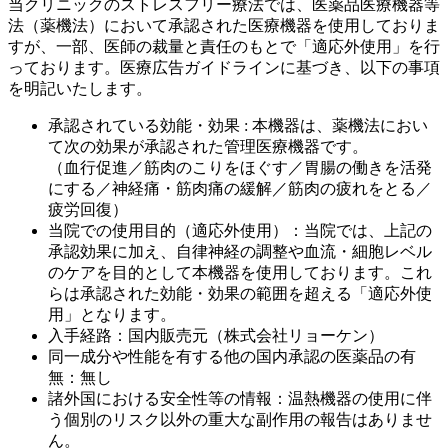
当クリニックのストレスフリー療法では、医薬品医療機器等
法（薬機法）において承認された医療機器を使用しておりま
すが、一部、医師の裁量と責任のもとで「適応外使用」を行
っております。医療広告ガイドラインに基づき、以下の事項
を明記いたします。
承認されている効能・効果 : 本機器は、薬機法におい
て次の効果が承認された管理医療機器です。
（血行促進／筋肉のこりをほぐす／胃腸の働きを活発
にする／神経痛・筋肉痛の緩解／筋肉の疲れをとる／
疲労回復）
当院での使用目的（適応外使用）：当院では、上記の
承認効果に加え、自律神経の調整や血流・細胞レベル
のケアを目的として本機器を使用しております。これ
らは承認された効能・効果の範囲を超える「適応外使
用」となります。
入手経路：国内販売元（株式会社リョーケン）
同一成分や性能を有する他の国内承認の医薬品の有
無：無し
諸外国における安全性等の情報：温熱機器の使用に伴
う個別のリスク以外の重大な副作用の報告はありませ
ん。