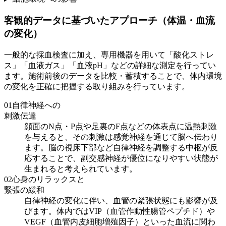
客観的データに基づいたアプローチ（体温・血流
の変化）
一般的な採血検査に加え、専用機器を用いて「酸化ストレ
ス」「血液ガス」「血液pH」などの詳細な測定を行ってい
ます。施術前後のデータを比較・蓄積することで、体内環境
の変化を正確に把握する取り組みを行っています。
01
自律神経への
刺激伝達
顔面のN点・P点や足裏のF点などの体表点に温熱刺激
を与えると、その刺激は感覚神経を通じて脳へ伝わり
ます。脳の視床下部など自律神経を調整する中枢が反
応することで、副交感神経が優位になりやすい状態が
生まれると考えられています。
02
心身のリラックスと
緊張の緩和
自律神経の変化に伴い、血管の緊張状態にも影響が及
びます。体内ではVIP（血管作動性腸管ペプチド）や
VEGF（血管内皮細胞増殖因子）といった血流に関わ